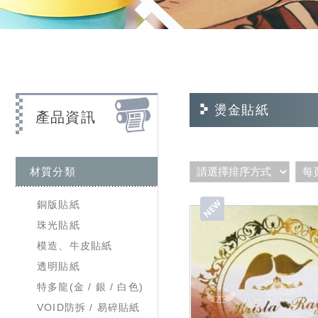
燙金貼紙
產品資訊
材質分類
銅版貼紙
珠光貼紙
模造、牛皮貼紙
透明貼紙
特多龍(金 / 銀 / 白色)
VOID防拆 / 易碎貼紙