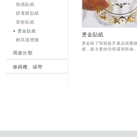
熱感貼紙
靜電膜貼紙
雷射貼紙
燙金貼紙
燙金貼紙
耐高溫標籤
燙金除了幫助提升產品視覺
感，最主要的功用還有防偽
用途分類
條碼機、碳帶