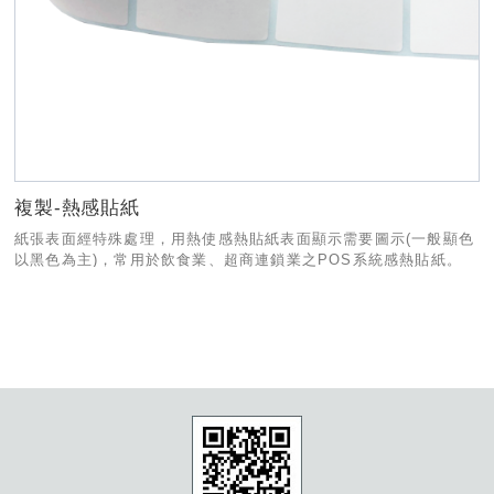
複製-熱感貼紙
紙張表面經特殊處理，用熱使感熱貼紙表面顯示需要圖示(一般顯色
以黑色為主)，常用於飲食業、超商連鎖業之POS系統感熱貼紙。