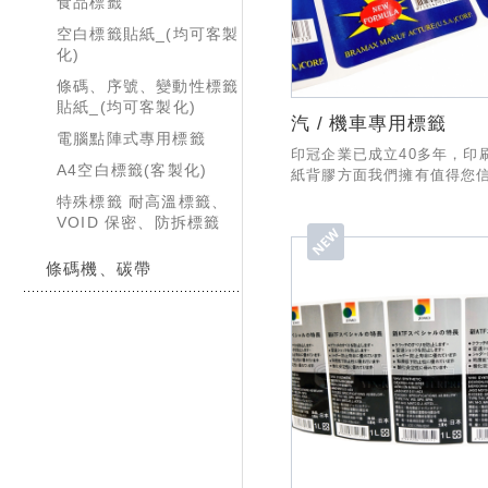
食品標籤
空白標籤貼紙_(均可客製
化)
條碼、序號、變動性標籤
貼紙_(均可客製化)
汽 / 機車專用標籤
電腦點陣式專用標籤
印冠企業已成立40多年，印
A4空白標籤(客製化)
紙背膠方面我們擁有值得您
經驗與技術，製作與出貨有
特殊標籤 耐高溫標籤、
SOP流程，業務部份也有專
VOID 保密、防拆標籤
務，希望有幸能和貴公司合作
條碼機、碳帶