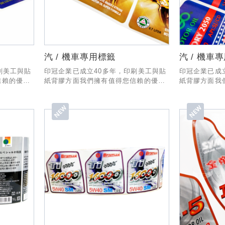
汽 / 機車專用標籤
汽 / 機車
刷美工與貼
印冠企業已成立40多年，印刷美工與貼
印冠企業已成
信賴的優秀
紙背膠方面我們擁有值得您信賴的優秀
紙背膠方面我
一套專業的
經驗與技術，製作與出貨有一套專業的
經驗與技術，
人為您服
SOP流程，業務部份也有專人為您服
SOP流程，
!
務，希望有幸能和貴公司合作!
務，希望有幸