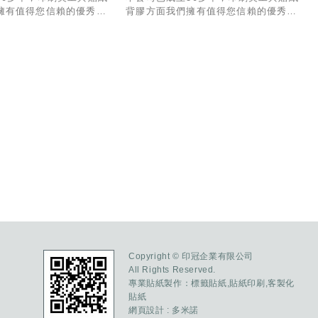
擁有值得您信賴的優秀經
背膠方面我們擁有值得您信賴的優秀經
作與出貨有一套專業的
驗與技術，製作與出貨有一套專業的
業務部份也有專人為您服
SOP流程，業務部份也有專人為您服
能和貴公司合作!
務，希望有幸能和貴公司合作!
Copyright © 印冠企業有限公司
All Rights Reserved.
專業貼紙製作：
標籤貼紙
,
貼紙印刷
,
客製化
貼紙
網頁設計
: 多米諾