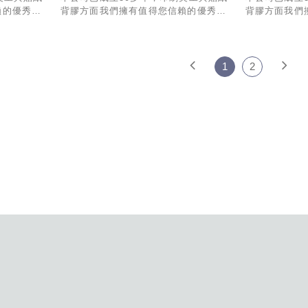
賴的優秀經
背膠方面我們擁有值得您信賴的優秀經
背膠方面我們
套專業的
驗與技術，製作與出貨有一套專業的
驗與技術，製
人為您服
SOP流程，業務部份也有專人為您服
SOP流程，
!
務，希望有幸能和貴公司合作!
務，希望有幸
1
2