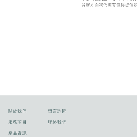
背膠方面我們擁有值得您信
驗與技術，製作與出貨有一
SOP流程，業務部份也有專
務，希望有幸能和貴公司合作
關於我們
留言詢問
服務項目
聯絡我們
產品資訊