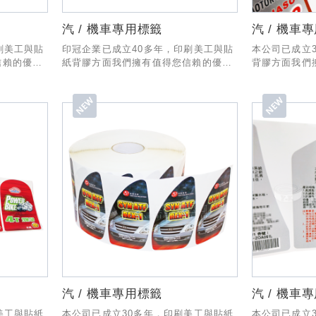
汽 / 機車專用標籤
汽 / 機車
刷美工與貼
印冠企業已成立40多年，印刷美工與貼
本公司已成立
信賴的優秀
紙背膠方面我們擁有值得您信賴的優秀
背膠方面我們
一套專業的
經驗與技術，製作與出貨有一套專業的
驗與技術，製
人為您服
SOP流程，業務部份也有專人為您服
SOP流程，
!
務，希望有幸能和貴公司合作!
務，希望有幸
汽 / 機車專用標籤
汽 / 機車
美工與貼紙
本公司已成立30多年，印刷美工與貼紙
本公司已成立