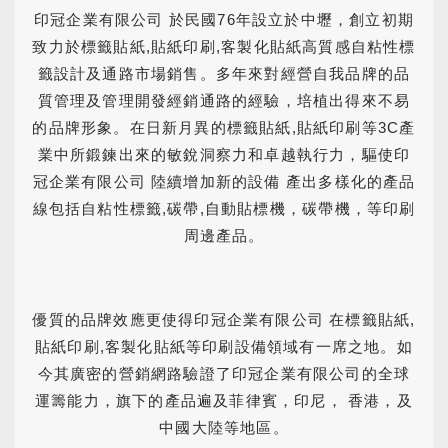
印冠企業有限公司 於民國76年設立於中壢，創立初期
致力於
標籤貼紙
,
貼紙印刷
,
客製化貼紙
高質感自粘性標
籤設計及通路市場銷售。多年來對經營自我品牌的品
質管理及管理開發經銷通路的經驗，培植出得來不易
的品牌形象。在日新月異的標籤貼紙,貼紙印刷等3C產
業中所鍛鍊出來的敏銳洞察力和卓越執行力，驅使印
冠企業有限公司 陸續增加新的設備 產出多樣化的產品
線包括自粘性標籤,碳帶,自動貼標機，碳帶機，等印刷
周邊產品。
優質的品牌效應更使得印冠企業有限公司 在標籤貼紙,
貼紙印刷,客製化貼紙等印刷設備領域有一席之地。如
今其廣密的營銷網路驗證了印冠企業有限公司的全球
運籌能力，旗下的產品遍及菲律賓，印尼， 香港，及
中國大陸等地區。