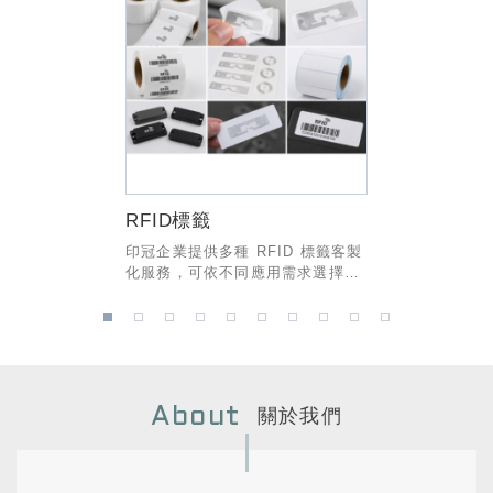
RFID標籤
印冠企業提供多種 RFID 標籤客製
化服務，可依不同應用需求選擇適
合的尺寸、材質、晶片規格及印刷
方式，廣泛應用於資產管理、物流
1
2
3
4
5
6
7
8
9
10
倉儲、零售、製造、醫療、圖書館
及智慧工廠等領域。
關於我們