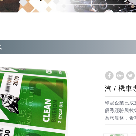
籤
汽 / 機
印冠企業已成
優秀經驗與技
為您服務，希