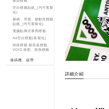
食品標籤
空白標籤貼紙_(均可客製
化)
條碼、序號、變動性標籤
貼紙_(均可客製化)
電腦點陣式專用標籤
A4空白標籤(客製化)
特殊標籤 耐高溫標籤、
VOID 保密、防拆標籤
條碼機、碳帶
詳細介紹