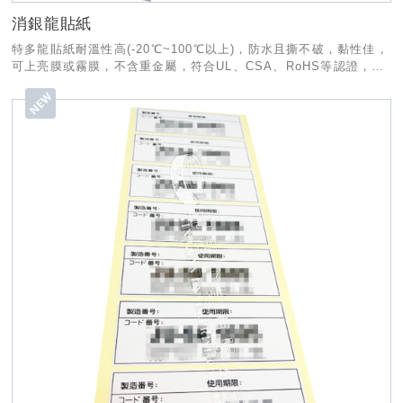
消銀龍貼紙
特多龍貼紙耐溫性高(-20℃~100℃以上)，防水且撕不破，黏性佳，
可上亮膜或霧膜，不含重金屬，符合UL、CSA、RoHS等認證，常
用於安全規範標示、包裝、商標等貼紙。