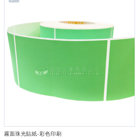
霧面珠光貼紙-彩色印刷