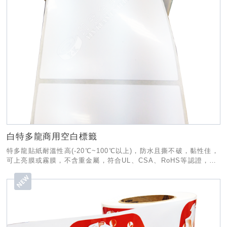
白特多龍商用空白標籤
特多龍貼紙耐溫性高(-20℃~100℃以上)，防水且撕不破，黏性佳，
可上亮膜或霧膜，不含重金屬，符合UL、CSA、RoHS等認證，常
用於安全規範標示、包裝、商標等貼紙。