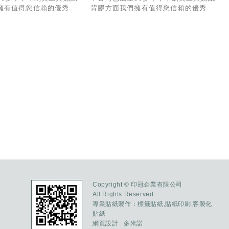
擁有值得您信賴的優秀經
背膠方面我們擁有值得您信賴的優秀經
作與出貨有一套專業的
驗與技術，製作與出貨有一套專業的
業務部份也有專人為您服
SOP流程，業務部份也有專人為您服
能和貴公司合作!
務，希望有幸能和貴公司合作!
Copyright © 印冠企業有限公司
All Rights Reserved.
專業貼紙製作：
標籤貼紙
,
貼紙印刷
,
客製化
貼紙
網頁設計
: 多米諾