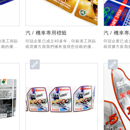
汽 / 機車專用標籤
汽 / 機車
刷美工與貼
印冠企業已成立40多年，印刷美工與貼
印冠企業已成
信賴的優秀
紙背膠方面我們擁有值得您信賴的優秀
紙背膠方面我
一套專業的
經驗與技術，製作與出貨有一套專業的
經驗與技術，
人為您服
SOP流程，業務部份也有專人為您服
SOP流程，
!
務，希望有幸能和貴公司合作!
務，希望有幸