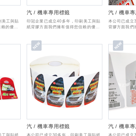
汽 / 機車專用標籤
汽 / 機車
刷美工與貼
印冠企業已成立40多年，印刷美工與貼
本公司已成立
信賴的優秀
紙背膠方面我們擁有值得您信賴的優秀
背膠方面我們
一套專業的
經驗與技術，製作與出貨有一套專業的
驗與技術，製
人為您服
SOP流程，業務部份也有專人為您服
SOP流程，
!
務，希望有幸能和貴公司合作!
務，希望有幸
汽 / 機車專用標籤
汽 / 機車
美工與貼紙
本公司已成立30多年，印刷美工與貼紙
本公司已成立