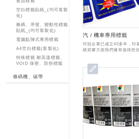
食品標籤
空白標籤貼紙_(均可客製
化)
條碼、序號、變動性標籤
貼紙_(均可客製化)
汽 / 機車專用標籤
電腦點陣式專用標籤
印冠企業已成立40多年，印
A4空白標籤(客製化)
紙背膠方面我們擁有值得您
經驗與技術，製作與出貨有
特殊標籤 耐高溫標籤、
SOP流程，業務部份也有專
VOID 保密、防拆標籤
務，希望有幸能和貴公司合作
條碼機、碳帶