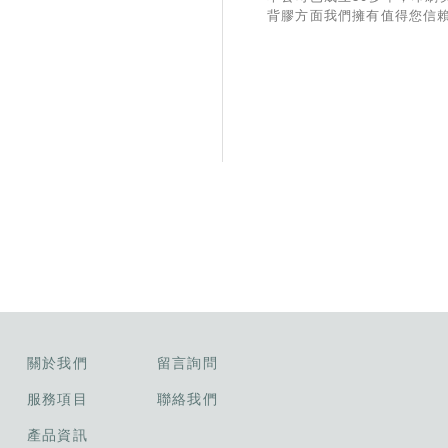
背膠方面我們擁有值得您信
驗與技術，製作與出貨有一
SOP流程，業務部份也有專
務，希望有幸能和貴公司合作
關於我們
留言詢問
服務項目
聯絡我們
產品資訊