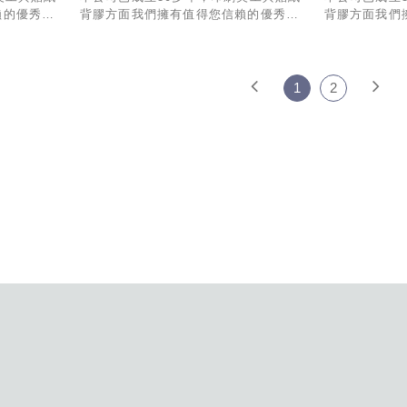
賴的優秀經
背膠方面我們擁有值得您信賴的優秀經
背膠方面我們
套專業的
驗與技術，製作與出貨有一套專業的
驗與技術，製
人為您服
SOP流程，業務部份也有專人為您服
SOP流程，
!
務，希望有幸能和貴公司合作!
務，希望有幸
1
2