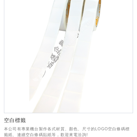
空白標籤
本公司有專業機台製作各式材質、顏色、尺寸的LOGO空白條碼標
籤紙、連續空白條碼貼紙等，歡迎來電洽詢!