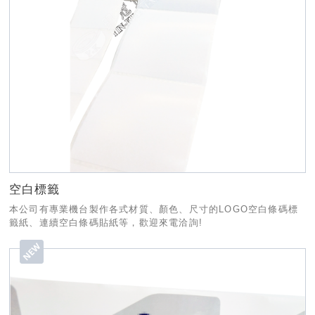
空白標籤
本公司有專業機台製作各式材質、顏色、尺寸的LOGO空白條碼標
籤紙、連續空白條碼貼紙等，歡迎來電洽詢!