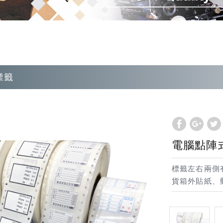
標籤
電腦點陣
標籤左右兩側
貨箱外貼紙、