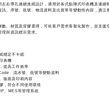
用
左右導孔連續進紙設計
，適用於各式點陣式印表機及連續
資訊、序號、批號、物流資料及出貨單等變動性內容，廣泛
聯數、材質及背膠選擇，可依客戶需求客製化製作，並支援
管理與資訊標示需求。
紙穩定不卡紙
印表機
，提高工作效率
Code、流水號、批號等變動資料
、版面及印刷內容
膠，符合不同使用環境
RP、MES等管理系統