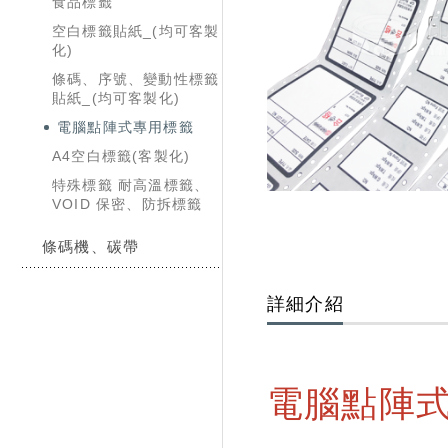
食品標籤
空白標籤貼紙_(均可客製
化)
條碼、序號、變動性標籤
貼紙_(均可客製化)
電腦點陣式專用標籤
A4空白標籤(客製化)
特殊標籤 耐高溫標籤、
VOID 保密、防拆標籤
條碼機、碳帶
詳細介紹
電腦點陣